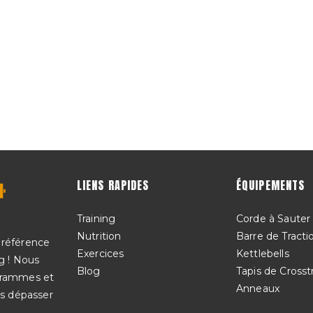
LIENS RAPIDES
ÉQUIPEMENTS
Training
Corde à Sauter
Nutrition
Barre de Tracti
 référence
Exercices
Kettlebells
g ! Nous
Blog
Tapis de Crosst
ogrammes et
Anneaux
us dépasser