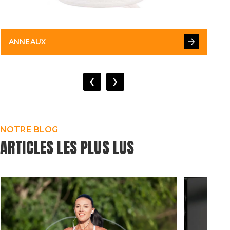
ANNEAUX
B
‹
›
NOTRE BLOG
ARTICLES LES PLUS LUS