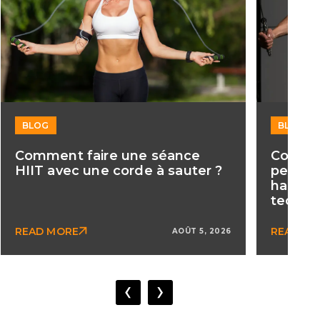
BLOG
BLOG
Comment faire une séance
Commen
HIIT avec une corde à sauter ?
pector
haute 
techni
READ MORE
READ M
AOÛT 5, 2026
‹
›