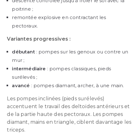
descente contrôlée jusqu’à frôler le sol avec la
poitrine ;
remontée explosive en contractant les
pectoraux.
Variantes progressives :
débutant
: pompes sur les genoux ou contre un
mur ;
intermédiaire
: pompes classiques, pieds
surélevés ;
avancé
: pompes diamant, archer, à une main.
Les pompes inclinées (pieds surélevés)
accentuent le travail des deltoïdes antérieurs et
de la partie haute des pectoraux. Les pompes
diamant, mains en triangle, ciblent davantage les
triceps.