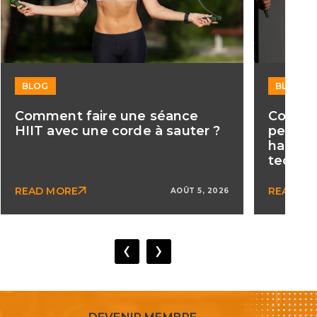
BLOG
BLOG
Comment faire une séance
Commen
HIIT avec une corde à sauter ?
pector
haute 
techni
READ MORE
READ M
AOÛT 5, 2026
‹
›