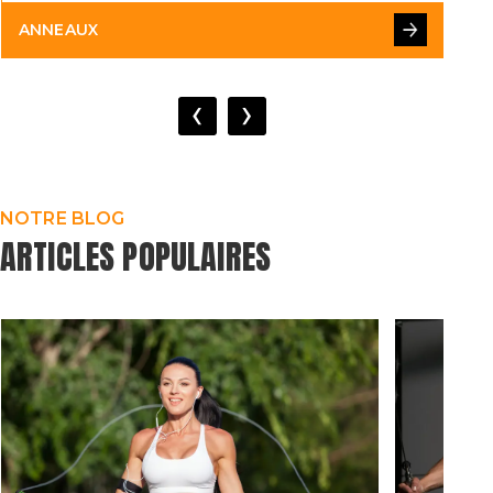
ANNEAUX
B
‹
›
NOTRE BLOG
ARTICLES POPULAIRES