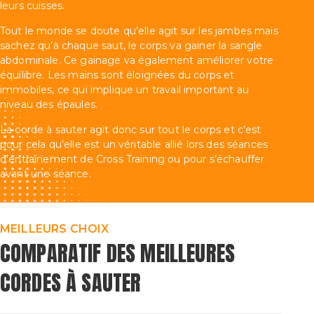
leurs cuisses.
Tout le monde se doute qu’elle agit sur les jambes mais
sachez qu’à chaque saut, le corps va gainer la sangle
abdominale. Ce gainage va également améliorer votre
équilibre. Les mains sont éloignées du corps et
immobiles, ce qui implique un travail important au
niveau des épaules.
La corde à sauter agit donc sur tout le corps et c’est
pour cela qu’elle est un véritable allié lors des séances
d’entraînement de Cross Training ou pour s’échauffer
avant une séance.
MEILLEURS CHOIX
COMPARATIF DES MEILLEURES
CORDES À SAUTER