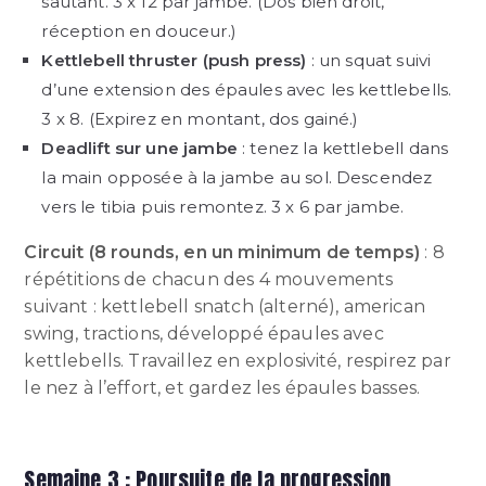
sautant. 3 x 12 par jambe. (Dos bien droit,
réception en douceur.)
Kettlebell thruster (push press)
: un squat suivi
d’une extension des épaules avec les kettlebells.
3 x 8. (Expirez en montant, dos gainé.)
Deadlift sur une jambe
: tenez la kettlebell dans
la main opposée à la jambe au sol. Descendez
vers le tibia puis remontez. 3 x 6 par jambe.
Circuit (8 rounds, en un minimum de temps)
: 8
répétitions de chacun des 4 mouvements
suivant : kettlebell snatch (alterné), american
swing, tractions, développé épaules avec
kettlebells. Travaillez en explosivité, respirez par
le nez à l’effort, et gardez les épaules basses.
Semaine 3 : Poursuite de la progression