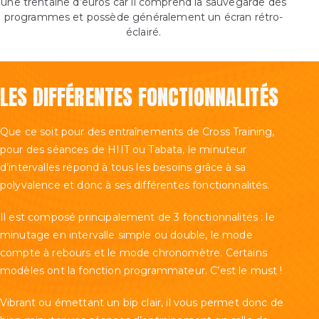
une trentaine d’euros car il comprend la sauvegarde des
programmes et possède généralement un écran rétro-
éclairé.
LES DIFFÉRENTES FONCTIONNALITÉS
Que ce soit pour des entraînements de Cross Training,
pour des séances de HIIT ou Tabata, le minuteur
d’intervalles répond à tous les besoins grâce à sa
polyvalence et donc à ses différentes fonctionnalités.
Il est composé principalement de 3 fonctionnalités : le
minutage en intervalle simple ou double, le mode
compte à rebours et le mode chronomètre. Certains
modèles ont la fonction programmateur. C’est le must !
Vibrant ou émettant un bip clair, il vous permet donc de