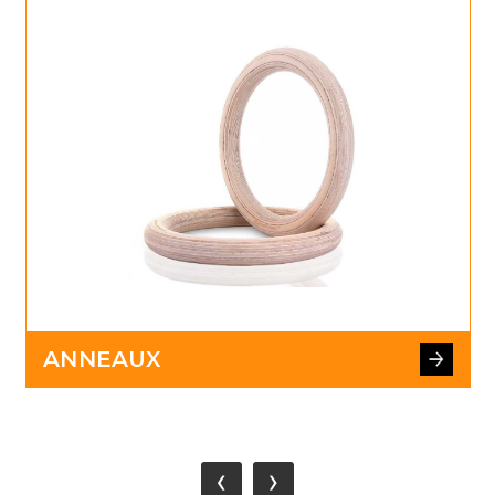
ANNEAUX
‹
›