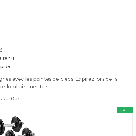
é
outenu
apide
nés avec les pointes de pieds. Expirez lors de la
e lombaire neutre.
es 2-20kg
SALE