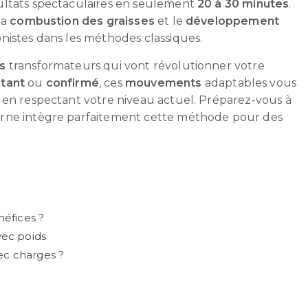
ultats spectaculaires en seulement
20 à
30 minutes
.
la
combustion des graisses
et le
développement
onistes dans les méthodes classiques.
s
transformateurs qui vont révolutionner votre
tant
ou
confirmé
, ces
mouvements
adaptables vous
 en respectant votre niveau actuel. Préparez-vous à
erne intègre parfaitement cette méthode pour des
néfices ?
vec poids
ec charges ?