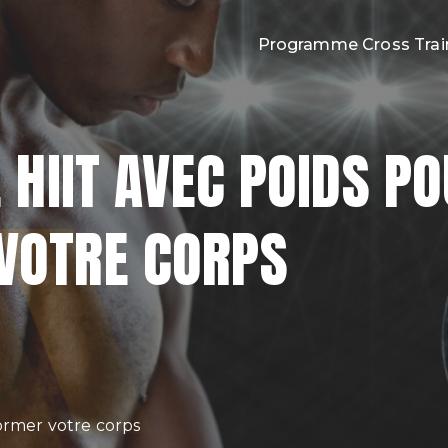
Programme Cross Trai
oss Training
 HIIT AVEC POIDS P
VOTRE CORPS
former votre corps